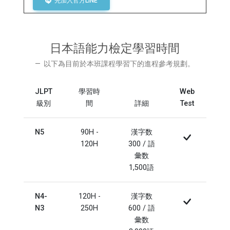
先加入官方LINE
2026/3/12
-
初級日語----天母校(02-
28742118)
2026/3/12
-
初級日語----天母校(02-
日本語能力檢定學習時間
28742118)
以下為目前於本班課程學習下的進程參考規劃。
2026/3/12
-
初級日語----天母校(02-
28742118)
JLPT
學習時
Web
2026/3/12
-
初級日語----天母校(02-
級別
間
詳細
Test
28742118)
2026/3/7
-
初級日語----天母校(02-28742118)
N5
90H -
漢字数
120H
300 / 語
2026/3/7
-
初級日語----天母校(02-28742118)
彙数
2026/3/6
-
初級日語----中壢校(03-468320)
1,500語
2026/3/5
-
初級日語----天母校(02-28742118)
2026/3/5
-
初級日語----天母校(02-28742118)
N4-
120H -
漢字数
N3
250H
600 / 語
2026/3/5
-
初級日語----天母校(02-28742118)
彙数