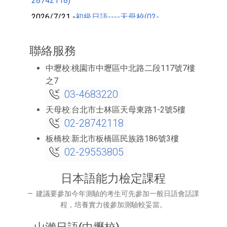
28742118)
2026/7/21
-
初級日語----天母校(02-
28742118)
2026/7/15
-
初級日語----天母校(02-
聯絡服務
28742118)
中壢校:桃園市中壢區中北路二段117號7樓
2026/7/13
-
初級日語----天母校(02-
之7
28742118)
03-4683220
2026/7/13
-
初級日語----天母校(02-
天母校:台北市士林區天母東路1-2號5樓
28742118)
02-28742118
2026/7/13
-
初級日語----天母校(02-
板橋校:新北市板橋區民族路186號3樓
28742118)
02-29553805
2026/7/13
-
初級日語----天母校(02-
日本語能力檢定課程
28742118)
2026/7/13
-
初級日語----天母校(02-
建議要參加今年測驗的考生可先參加一般日語會話課
程，培養實力後參加測驗較妥當。
28742118)
2026/7/7
-
初級日語----天母校(02-28742118)