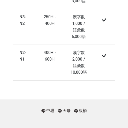
2026/3/1
-
中級日語----板橋校(02-29553805)
3,000語
2026/2/27
-
初級日語----天母校(02-
28742118)
N3-
250H -
漢字数
N2
400H
1,000 /
2026/2/27
-
初級日語----天母校(02-
語彙数
28742118)
6,000語
2026/2/27
-
初級日語----天母校(02-
28742118)
N2-
400H -
漢字数
2026/2/24
-
初級進階----板橋校(02-
N1
600H
2,000 /
語彙数
29553805)
10,000語
2026/2/13
-
日檢N3----天母校(02-28742118)
2026/2/4
-
初級日語----板橋校(02-29553805)
2026/1/27
-
初級日語----中壢校(03-468320)
2026/1/22
-
初級日語----天母校(02-
中壢
天母
板橋
28742118)
2026/1/13
-
初級日語----板橋校(02-
29553805)