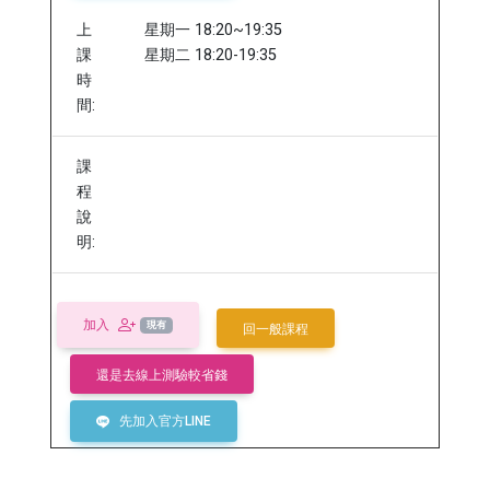
28742118)
上
星期一
18:20~19:35
課
星期二
18:20-19:35
2026/6/16
-
初級日語----天母校(02-
時
28742118)
間:
2026/6/16
-
初級日語----天母校(02-
28742118)
課
2026/6/11
-
初級日語----天母校(02-
程
28742118)
說
明:
2026/6/11
-
初級日語----天母校(02-
28742118)
2026/6/9
-
初級日語----天母校(02-28742118)
加入
現有
回一般課程
2026/6/4
-
日檢N3----天母校(02-28742118)
還是去線上測驗較省錢
2026/6/4
-
初級日語----天母校(02-28742118)
2026/6/4
-
初級日語----天母校(02-28742118)
先加入官方LINE
2026/5/29
-
初級日語----天母校(02-
28742118)